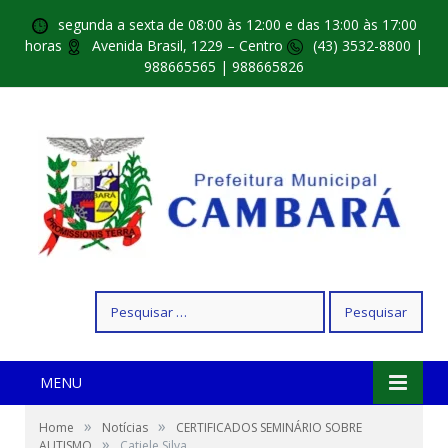
segunda a sexta de 08:00 às 12:00 e das 13:00 às 17:00
horas
Avenida Brasil, 1229 – Centro
(43) 3532-8800 |
988665565 | 988665826
Pesquisar
por:
MENU
»
»
Home
Notícias
CERTIFICADOS SEMINÁRIO SOBRE
»
AUTISMO
Catiele Silva