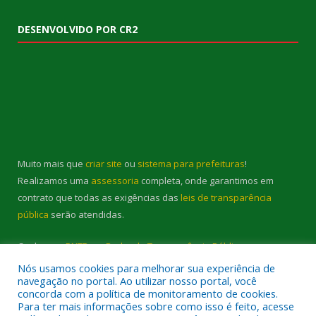
DESENVOLVIDO POR CR2
Muito mais que
criar site
ou
sistema para prefeituras
!
Realizamos uma
assessoria
completa, onde garantimos em
contrato que todas as exigências das
leis de transparência
pública
serão atendidas.
Conheça o
PNTP
e o
Radar da Transparência Pública
Nós usamos cookies para melhorar sua experiência de
navegação no portal. Ao utilizar nosso portal, você
concorda com a política de monitoramento de cookies.
Para ter mais informações sobre como isso é feito, acesse