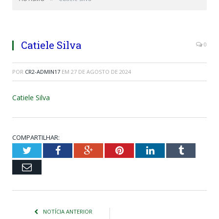
Catiele Silva
0
POR
CR2-ADMIN17
EM
27 DE AGOSTO DE 2024
Catiele Silva
COMPARTILHAR:
Twitter
Facebook
Google+
Pinterest
LinkedIn
Tumblr
Email
NOTÍCIA ANTERIOR