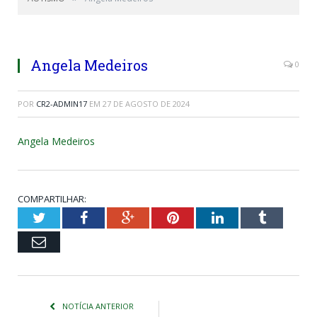
Angela Medeiros
0
POR
CR2-ADMIN17
EM
27 DE AGOSTO DE 2024
Angela Medeiros
COMPARTILHAR:
Twitter
Facebook
Google+
Pinterest
LinkedIn
Tumblr
Email
NOTÍCIA ANTERIOR