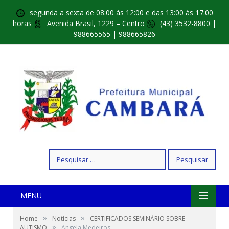
segunda a sexta de 08:00 às 12:00 e das 13:00 às 17:00
horas
Avenida Brasil, 1229 – Centro
(43) 3532-8800 |
988665565 | 988665826
Pesquisar
por:
MENU
»
»
Home
Notícias
CERTIFICADOS SEMINÁRIO SOBRE
»
AUTISMO
Angela Medeiros