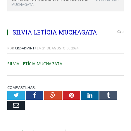
MUCHAGATA
SILVIA LETÍCIA MUCHAGATA
0
POR
CR2-ADMIN17
EM
21 DE AGOSTO DE 2024
SILVIA LETÍCIA MUCHAGATA
COMPARTILHAR:
Twitter
Facebook
Google+
Pinterest
LinkedIn
Tumblr
Email