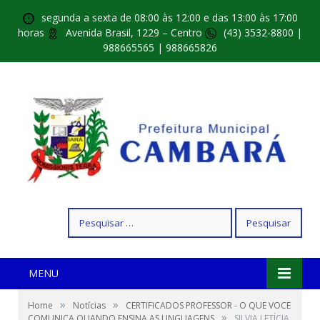
segunda a sexta de 08:00 às 12:00 e das 13:00 às 17:00
horas
Avenida Brasil, 1229 – Centro
(43) 3532-8800 |
988665565 | 988665826
Pesquisar
por:
MENU
»
»
Home
Notícias
CERTIFICADOS PROFESSOR - O QUE VOCE
»
COMUNICA QUANDO ENSINA AS LINGUAGENS
SILVIA LETÍCIA