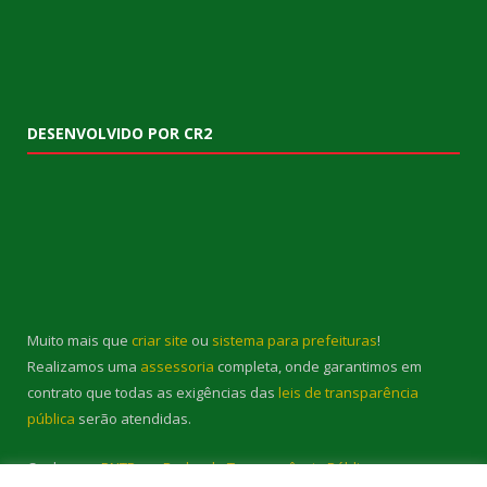
DESENVOLVIDO POR CR2
Muito mais que
criar site
ou
sistema para prefeituras
!
Realizamos uma
assessoria
completa, onde garantimos em
contrato que todas as exigências das
leis de transparência
pública
serão atendidas.
Conheça o
PNTP
e o
Radar da Transparência Pública