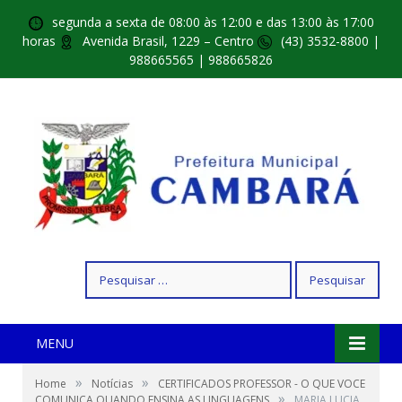
segunda a sexta de 08:00 às 12:00 e das 13:00 às 17:00
horas
Avenida Brasil, 1229 – Centro
(43) 3532-8800 |
988665565 | 988665826
Pesquisar
por:
MENU
»
»
Home
Notícias
CERTIFICADOS PROFESSOR - O QUE VOCE
»
COMUNICA QUANDO ENSINA AS LINGUAGENS
MARIA LUCIA