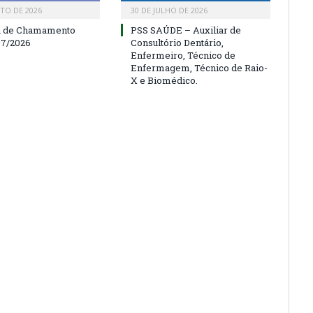
TO DE 2026
30 DE JULHO DE 2026
a de Chamamento
PSS SAÚDE – Auxiliar de
07/2026
Consultório Dentário,
Enfermeiro, Técnico de
Enfermagem, Técnico de Raio-
X e Biomédico.