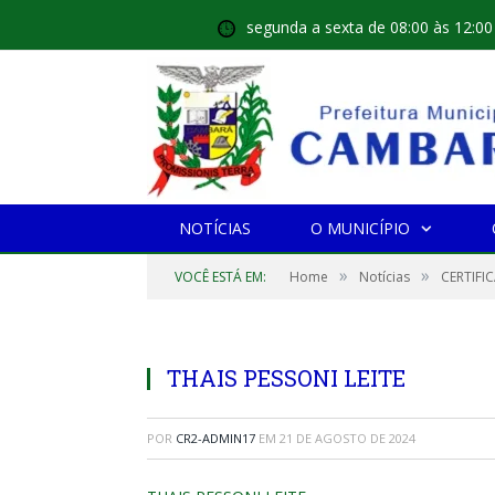
segunda a sexta de 08:00 às 12:00
NOTÍCIAS
O MUNICÍPIO
»
»
VOCÊ ESTÁ EM:
Home
Notícias
CERTIFI
THAIS PESSONI LEITE
POR
CR2-ADMIN17
EM
21 DE AGOSTO DE 2024