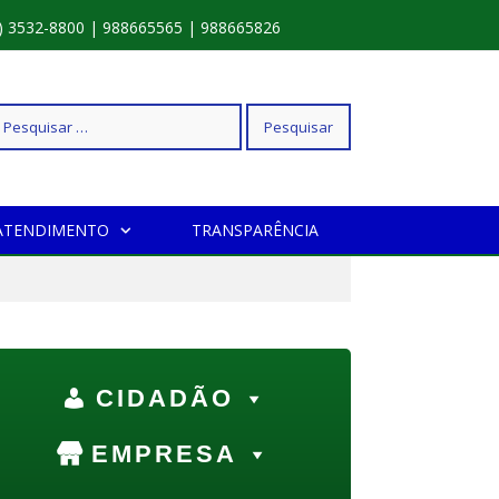
) 3532-8800 | 988665565 | 988665826
squisar
ATENDIMENTO
TRANSPARÊNCIA
r:
CIDADÃO
EMPRESA