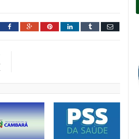
tter
Facebook
Google+
Pinterest
LinkedIn
Tumblr
Email
R
A
A