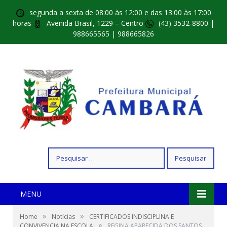
segunda a sexta de 08:00 às 12:00 e das 13:00 às 17:00
horas
Avenida Brasil, 1229 – Centro
(43) 3532-8800 |
988665565 | 988665826
Pesquisar
por:
MENU
»
»
Home
Notícias
CERTIFICADOS INDISCIPLINA E
»
CONVIVENCIA NA ESCOLA
REGINA APARECIDA DOS SANTOS