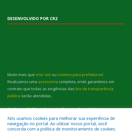
DESENVOLVIDO POR CR2
Muito mais que
criar site
ou
sistema para prefeituras
!
Realizamos uma
assessoria
completa, onde garantimos em
contrato que todas as exigências das
leis de transparência
pública
serão atendidas.
Conheça o
PNTP
e o
Radar da Transparência Pública
Nós usamos cookies para melhorar sua experiência de
navegação no portal. Ao utilizar nosso portal, você
concorda com a política de monitoramento de cookies.