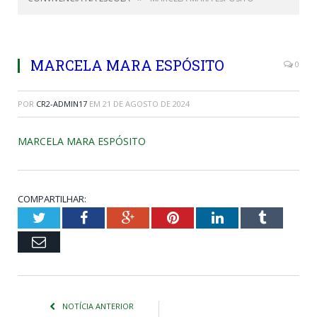
MARCELA MARA ESPÓSITO
0
POR
CR2-ADMIN17
EM
21 DE AGOSTO DE 2024
MARCELA MARA ESPÓSITO
COMPARTILHAR:
Twitter
Facebook
Google+
Pinterest
LinkedIn
Tumblr
Email
NOTÍCIA ANTERIOR