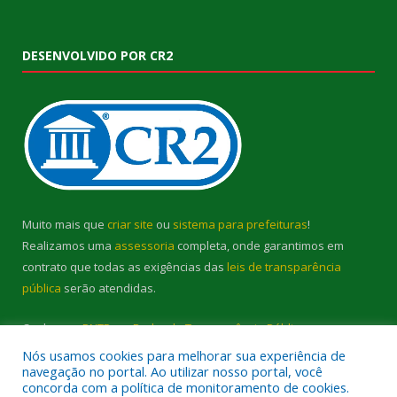
DESENVOLVIDO POR CR2
Muito mais que
criar site
ou
sistema para prefeituras
!
Realizamos uma
assessoria
completa, onde garantimos em
contrato que todas as exigências das
leis de transparência
pública
serão atendidas.
Conheça o
PNTP
e o
Radar da Transparência Pública
Nós usamos cookies para melhorar sua experiência de
navegação no portal. Ao utilizar nosso portal, você
concorda com a política de monitoramento de cookies.