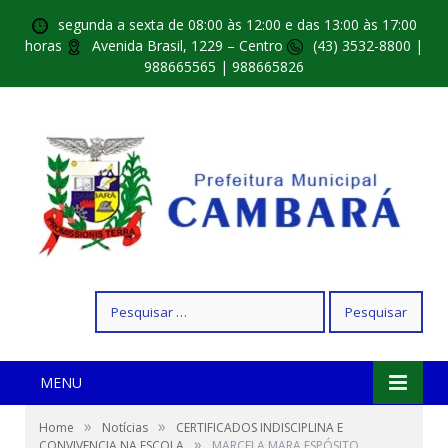
segunda a sexta de 08:00 às 12:00 e das 13:00 às 17:00
horas
Avenida Brasil, 1229 – Centro
(43) 3532-8800 |
988665565 | 988665826
Pesquisar
por:
MENU
»
»
Home
Notícias
CERTIFICADOS INDISCIPLINA E
»
CONVIVENCIA NA ESCOLA
MARCELA MARA ESPÓSITO