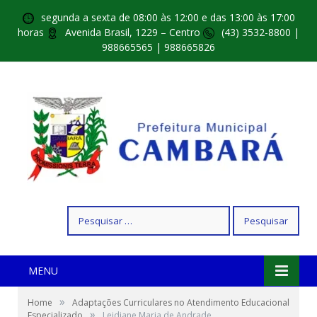
segunda a sexta de 08:00 às 12:00 e das 13:00 às 17:00
horas
Avenida Brasil, 1229 – Centro
(43) 3532-8800 |
988665565 | 988665826
Pesquisar
por:
MENU
»
Home
Adaptações Curriculares no Atendimento Educacional
»
Especializado
Leidiane Maria de Andrade