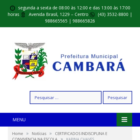
segunda a sexta de 08:00 às 12:00 e das 13:00 às 17:00
horas
Avenida Brasil, 1229 – Centro
(43) 3532-8800 |
988665565 | 988665826
Pesquisar
por:
MENU
»
»
Home
Notícias
CERTIFICADOS INDISCIPLINA E
»
CONVIVENCIA NA ESCOLA
KARINA CHAVES