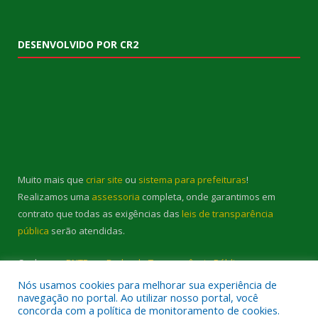
DESENVOLVIDO POR CR2
Muito mais que
criar site
ou
sistema para prefeituras
!
Realizamos uma
assessoria
completa, onde garantimos em
contrato que todas as exigências das
leis de transparência
pública
serão atendidas.
Conheça o
PNTP
e o
Radar da Transparência Pública
Nós usamos cookies para melhorar sua experiência de
navegação no portal. Ao utilizar nosso portal, você
concorda com a política de monitoramento de cookies.