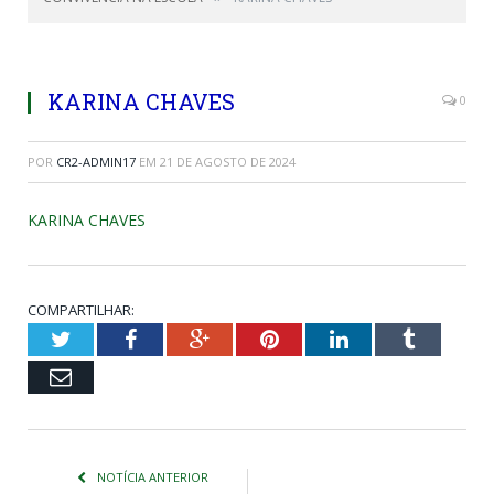
KARINA CHAVES
0
POR
CR2-ADMIN17
EM
21 DE AGOSTO DE 2024
KARINA CHAVES
COMPARTILHAR:
Twitter
Facebook
Google+
Pinterest
LinkedIn
Tumblr
Email
NOTÍCIA ANTERIOR