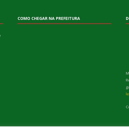
COMO CHEGAR NA PREFEITURA
D
e
M
R
g
l
C