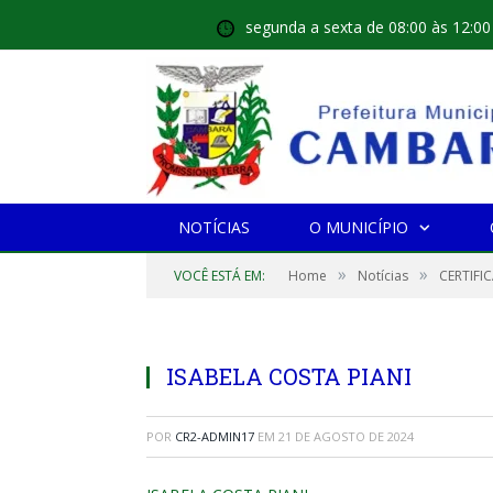
segunda a sexta de 08:00 às 12:00
NOTÍCIAS
O MUNICÍPIO
»
»
VOCÊ ESTÁ EM:
Home
Notícias
CERTIFI
ISABELA COSTA PIANI
POR
CR2-ADMIN17
EM
21 DE AGOSTO DE 2024