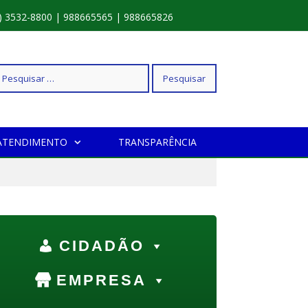
) 3532-8800 | 988665565 | 988665826
squisar
ATENDIMENTO
TRANSPARÊNCIA
r:
CIDADÃO
EMPRESA