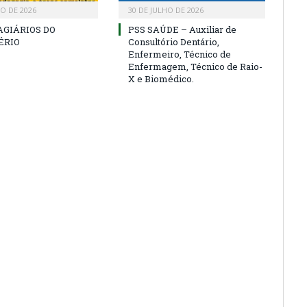
HO DE 2026
30 DE JULHO DE 2026
AGIÁRIOS DO
PSS SAÚDE – Auxiliar de
ÉRIO
Consultório Dentário,
Enfermeiro, Técnico de
Enfermagem, Técnico de Raio-
X e Biomédico.