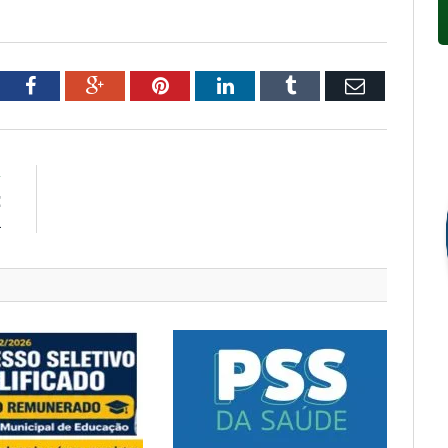
tter
Facebook
Google+
Pinterest
LinkedIn
Tumblr
Email
R
E
A