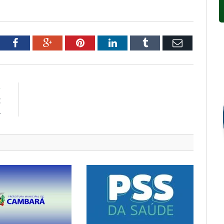
tter
Facebook
Google+
Pinterest
LinkedIn
Tumblr
Email
R
E
A