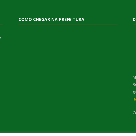
COMO CHEGAR NA PREFEITURA
D
e
M
R
g
l
C