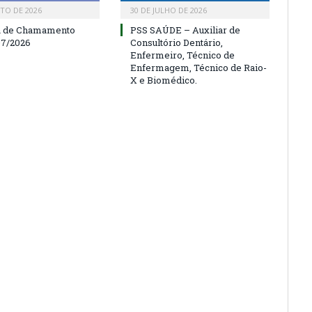
TO DE 2026
30 DE JULHO DE 2026
a de Chamamento
PSS SAÚDE – Auxiliar de
07/2026
Consultório Dentário,
Enfermeiro, Técnico de
Enfermagem, Técnico de Raio-
X e Biomédico.