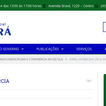
 e das 13:00 às 17:00 horas
Avenida Brasil, 1229 – Centro
(43
Pe
O GOVERNO
PUBLICAÇÕES
SERVIÇOS
»
po
CADOS INDISCIPLINA E CONVIVENCIA NA ESCOLA
EVERLI APARECIDA CRUZ G
RCIA
0