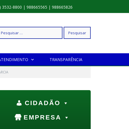
) 3532-8800 | 988665565 | 988665826
squisar
ATENDIMENTO
TRANSPARÊNCIA
r:
ARCIA
CIDADÃO
EMPRESA