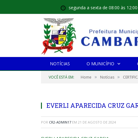
segunda a sexta de 08:00 às 12:00
NOTÍCIAS
O MUNICÍPIO
»
»
VOCÊ ESTÁ EM:
Home
Notícias
CERTIFI
EVERLI APARECIDA CRUZ GA
POR
CR2-ADMIN17
EM
21 DE AGOSTO DE 2024