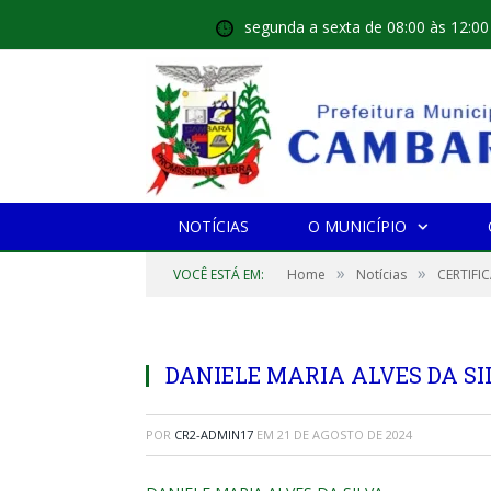
segunda a sexta de 08:00 às 12:00
NOTÍCIAS
O MUNICÍPIO
»
»
VOCÊ ESTÁ EM:
Home
Notícias
CERTIFI
DANIELE MARIA ALVES DA SI
POR
CR2-ADMIN17
EM
21 DE AGOSTO DE 2024