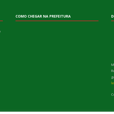
COMO CHEGAR NA PREFEITURA
D
e
M
R
g
l
C