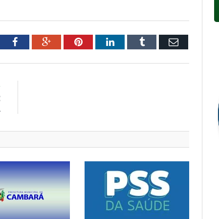
tter
Facebook
Google+
Pinterest
LinkedIn
Tumblr
Email
R
E
A