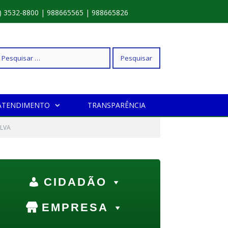
) 3532-8800 | 988665565 | 988665826
squisar
ATENDIMENTO
TRANSPARÊNCIA
r:
ILVA
CIDADÃO
EMPRESA