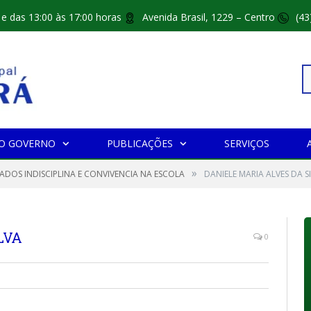
 e das 13:00 às 17:00 horas
Avenida Brasil, 1229 – Centro
(43
Pe
O GOVERNO
PUBLICAÇÕES
SERVIÇOS
»
po
CADOS INDISCIPLINA E CONVIVENCIA NA ESCOLA
DANIELE MARIA ALVES DA S
LVA
0