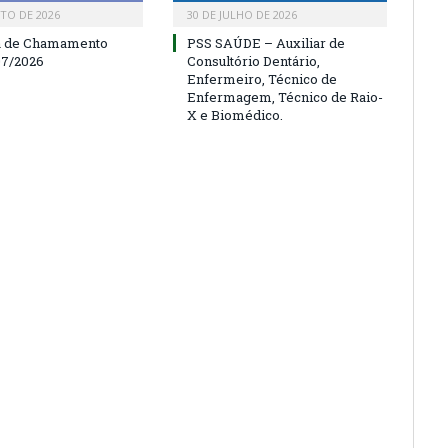
TO DE 2026
30 DE JULHO DE 2026
a de Chamamento
PSS SAÚDE – Auxiliar de
07/2026
Consultório Dentário,
Enfermeiro, Técnico de
Enfermagem, Técnico de Raio-
X e Biomédico.