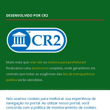
DESENVOLVIDO POR CR2
Muito mais que
criar site
ou
sistema para prefeituras
!
Realizamos uma
assessoria
completa, onde garantimos em
contrato que todas as exigências das
leis de transparência
pública
serão atendidas.
Conheça o
PNTP
e o
Radar da Transparência Pública
Nós usamos cookies para melhorar sua experiência de
navegação no portal. Ao utilizar nosso portal, você
concorda com a política de monitoramento de cookies.