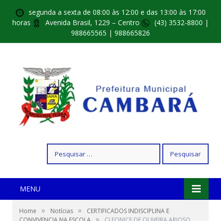
segunda a sexta de 08:00 às 12:00 e das 13:00 às 17:00
horas
Avenida Brasil, 1229 – Centro
(43) 3532-8800 |
988665565 | 988665826
Pesquisar
por:
MENU
»
»
Home
Notícias
CERTIFICADOS INDISCIPLINA E
»
CONVIVENCIA NA ESCOLA
CLEONICE DE OLIVEIRA ARIOSO