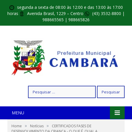
segunda a sexta de 08:00 às 12:00 e das 13:00 às 17:00
horas
Avenida Brasil, 1229 – Centro
(43) 3532-8800 |
988665565 | 988665826
Pesquisar
por:
MENU
»
»
Home
Notícias
CERTIFICADOS FASES DE
DESENVOLVIMENTO DA CRIANÇA - O QUE É, QUAL A