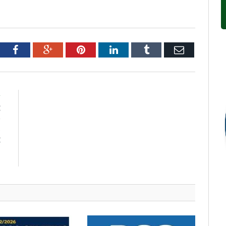
tter
Facebook
Google+
Pinterest
LinkedIn
Tumblr
Email
R
E
O
S
E
–
M