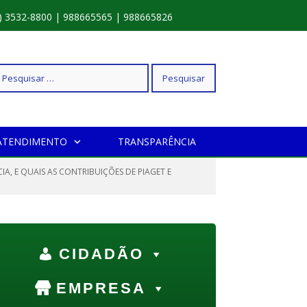
) 3532-8800 | 988665565 | 988665826
squisar
ATENDIMENTO
TRANSPARÊNCIA
r:
A, E QUAIS AS CONTRIBUIÇÕES DE PIAGET E
CIDADÃO
EMPRESA