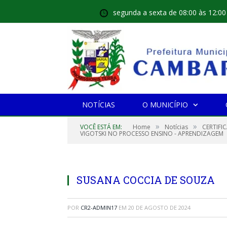
segunda a sexta de 08:00 às 12:00
NOTÍCIAS
O MUNICÍPIO
»
»
VOCÊ ESTÁ EM:
Home
Notícias
CERTIFI
VIGOTSKI NO PROCESSO ENSINO - APRENDIZAGEM
SUSANA COCCIA DE SOUZA
POR
CR2-ADMIN17
EM
20 DE AGOSTO DE 2024