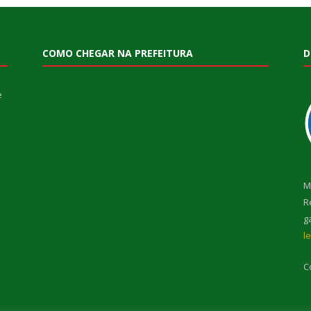
COMO CHEGAR NA PREFEITURA
D
e
M
R
g
l
C