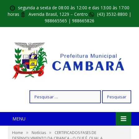
segunda a sexta de 08:00 às 12:00 e das 13:00 às 17:00
horas
Avenida Brasil, 1229 – Centro
(43) 3532-8800 |
988665565 | 988665826
Pesquisar
por:
MENU
»
»
Home
Notícias
CERTIFICADOS FASES DE
DESENVOLVIMENTO DA CRIANÇA - O QUE É, QUAL A