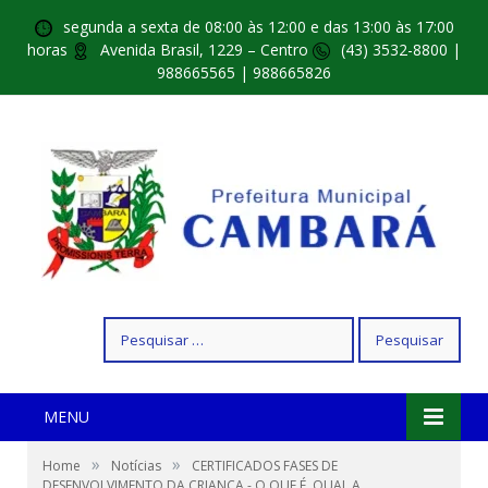
segunda a sexta de 08:00 às 12:00 e das 13:00 às 17:00
horas
Avenida Brasil, 1229 – Centro
(43) 3532-8800 |
988665565 | 988665826
Pesquisar
por:
MENU
»
»
Home
Notícias
CERTIFICADOS FASES DE
DESENVOLVIMENTO DA CRIANÇA - O QUE É, QUAL A