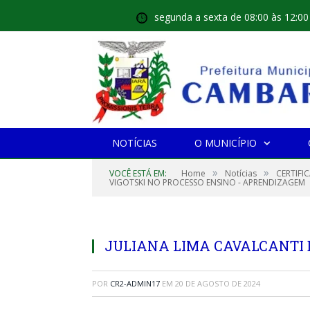
segunda a sexta de 08:00 às 12:00
NOTÍCIAS
O MUNICÍPIO
»
»
VOCÊ ESTÁ EM:
Home
Notícias
CERTIFI
VIGOTSKI NO PROCESSO ENSINO - APRENDIZAGEM
JULIANA LIMA CAVALCANTI
POR
CR2-ADMIN17
EM
20 DE AGOSTO DE 2024