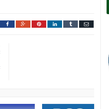
tter
Facebook
Google+
Pinterest
LinkedIn
Tumblr
Email
R
E
O
S
E
–
M