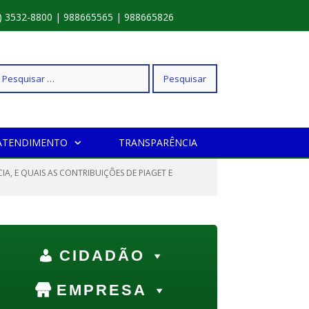
) 3532-8800 | 988665565 | 988665826
squisar
ATENDIMENTO
TRANSPARÊNCIA
r:
A, E QUAIS AS CONTRIBUIÇÕES DE PIAGET E
CIDADÃO
EMPRESA