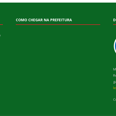
COMO CHEGAR NA PREFEITURA
D
e
M
R
g
l
C