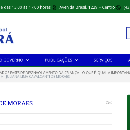
 e das 13:00 às 17:00 horas
Avenida Brasil, 1229 – Centro
(43
Pe
O GOVERNO
PUBLICAÇÕES
SERVIÇOS
po
CADOS FASES DE DESENVOLVIMENTO DA CRIANÇA - O QUE É, QUAL A IMPORTÂNCI
»
JULIANA LIMA CAVALCANTI DE MORAES
 DE MORAES
0