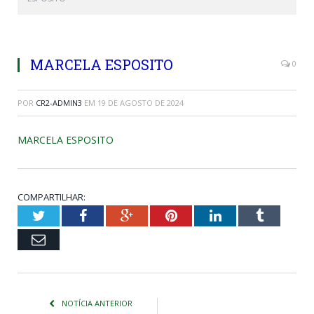
MARCELA ESPOSITO
0
POR
CR2-ADMIN3
EM
19 DE AGOSTO DE 2024
MARCELA ESPOSITO
COMPARTILHAR:
Twitter
Facebook
Google+
Pinterest
LinkedIn
Tumblr
Email
NOTÍCIA ANTERIOR