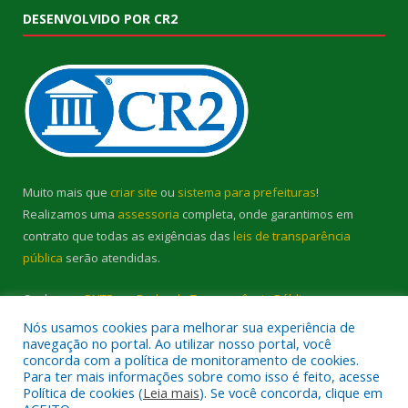
DESENVOLVIDO POR CR2
Muito mais que
criar site
ou
sistema para prefeituras
!
Realizamos uma
assessoria
completa, onde garantimos em
contrato que todas as exigências das
leis de transparência
pública
serão atendidas.
Conheça o
PNTP
e o
Radar da Transparência Pública
Nós usamos cookies para melhorar sua experiência de
navegação no portal. Ao utilizar nosso portal, você
concorda com a política de monitoramento de cookies.
Para ter mais informações sobre como isso é feito, acesse
Política de cookies (
Leia mais
). Se você concorda, clique em
Todos os direitos reservados a Prefeitura Municipal de Cambará.