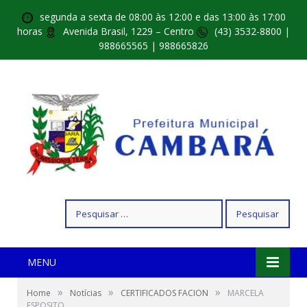
segunda a sexta de 08:00 às 12:00 e das 13:00 às 17:00
horas
Avenida Brasil, 1229 – Centro
(43) 3532-8800 |
988665565 | 988665826
Pesquisar
por:
MENU
»
»
»
Home
Notícias
CERTIFICADOS FACION
MARCELA
ESPOSITO