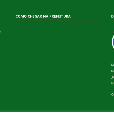
COMO CHEGAR NA PREFEITURA
D
e
M
R
g
l
C