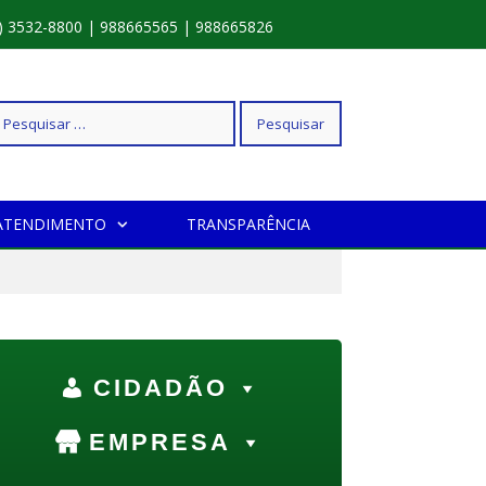
) 3532-8800 | 988665565 | 988665826
squisar
ATENDIMENTO
TRANSPARÊNCIA
r:
CIDADÃO
EMPRESA