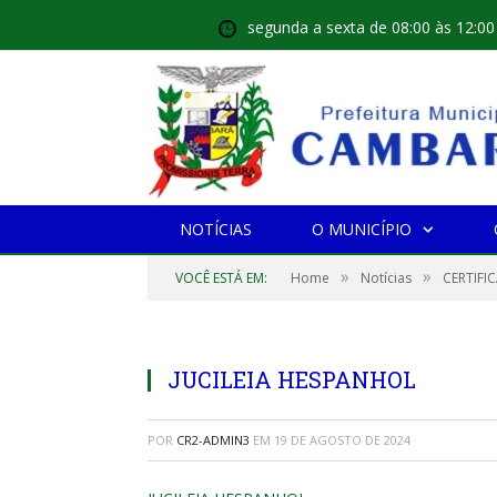
segunda a sexta de 08:00 às 12:00
NOTÍCIAS
O MUNICÍPIO
»
»
VOCÊ ESTÁ EM:
Home
Notícias
CERTIFI
JUCILEIA HESPANHOL
POR
CR2-ADMIN3
EM
19 DE AGOSTO DE 2024