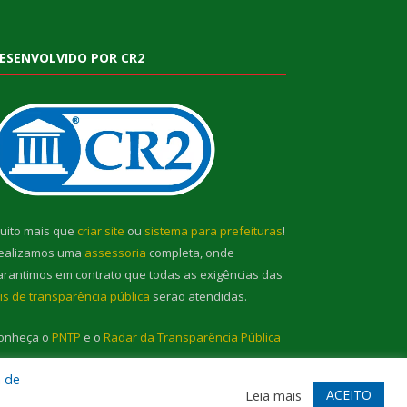
ESENVOLVIDO POR CR2
uito mais que
criar site
ou
sistema para prefeituras
!
ealizamos uma
assessoria
completa, onde
arantimos em contrato que todas as exigências das
eis de transparência pública
serão atendidas.
onheça o
PNTP
e o
Radar da Transparência Pública
a de
ACEITO
Leia mais