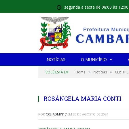
segunda a sexta de 08:00 às 12:00
NOTÍCIAS
O MUNICÍPIO
»
»
VOCÊ ESTÁ EM:
Home
Notícias
CERTIFI
ROSÂNGELA MARIA CONTI
POR
CR2-ADMIN17
EM
20 DE AGOSTO DE 2024