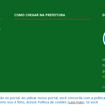
COMO CHEGAR NA PREFEITURA
D
e
M
R
g
l
C
 no portal. Ao utilizar nosso portal, você concorda com a polític
 isso é feito, acesse Política de cookies (
Leia mais
). Se você