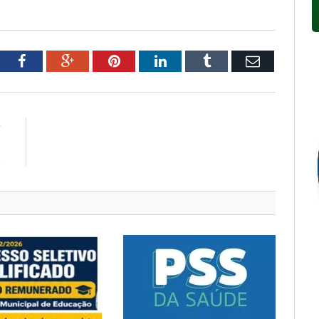
tter
Facebook
Google+
Pinterest
LinkedIn
Tumblr
Email
R
–
S