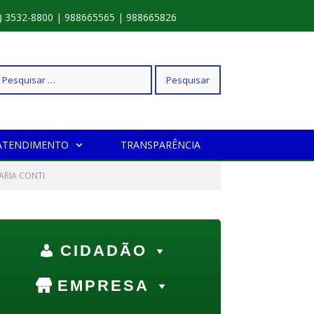
) 3532-8800 | 988665565 | 988665826
squisar
ATENDIMENTO
TRANSPARÊNCIA
r:
ARIA CONTI
CIDADÃO
EMPRESA