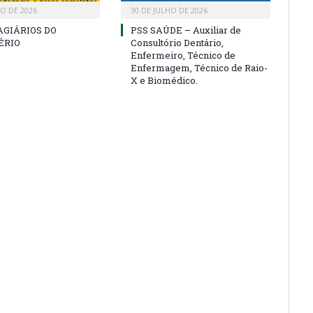
HO DE 2026
30 DE JULHO DE 2026
AGIÁRIOS DO
PSS SAÚDE – Auxiliar de
ÉRIO
Consultório Dentário,
Enfermeiro, Técnico de
Enfermagem, Técnico de Raio-
X e Biomédico.