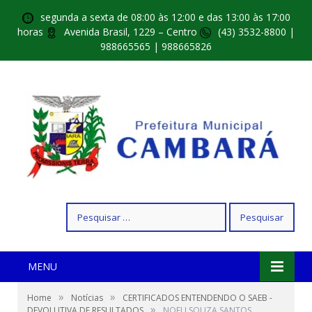
segunda a sexta de 08:00 às 12:00 e das 13:00 às 17:00
horas
Avenida Brasil, 1229 – Centro
(43) 3532-8800 |
988665565 | 988665826
Pesquisar
por:
MENU
»
»
Home
Notícias
CERTIFICADOS ENTENDENDO O SAEB -
»
DEVOLUTIVA DE RESULTADOS
NOELI SOUZA SANTOS