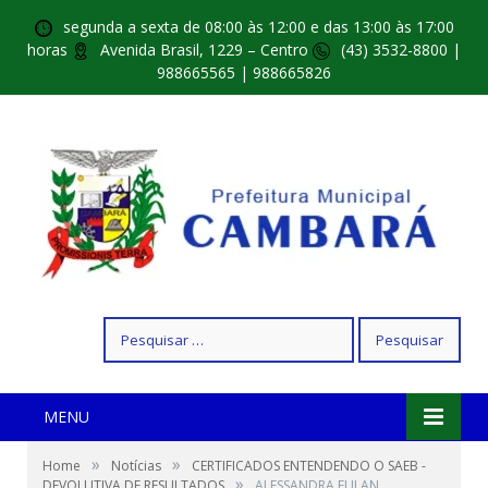
segunda a sexta de 08:00 às 12:00 e das 13:00 às 17:00
horas
Avenida Brasil, 1229 – Centro
(43) 3532-8800 |
988665565 | 988665826
Pesquisar
por:
MENU
»
»
Home
Notícias
CERTIFICADOS ENTENDENDO O SAEB -
»
DEVOLUTIVA DE RESULTADOS
ALESSANDRA FULAN