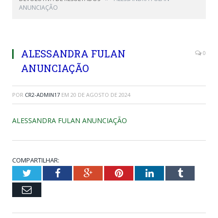
ANUNCIAÇÃO
ALESSANDRA FULAN
0
ANUNCIAÇÃO
POR
CR2-ADMIN17
EM
20 DE AGOSTO DE 2024
ALESSANDRA FULAN ANUNCIAÇÃO
COMPARTILHAR:
Twitter
Facebook
Google+
Pinterest
LinkedIn
Tumblr
Email