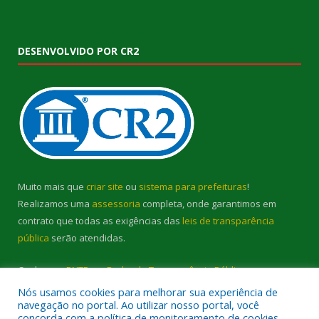
DESENVOLVIDO POR CR2
Muito mais que
criar site
ou
sistema para prefeituras
!
Realizamos uma
assessoria
completa, onde garantimos em
contrato que todas as exigências das
leis de transparência
pública
serão atendidas.
Conheça o
PNTP
e o
Radar da Transparência Pública
Nós usamos cookies para melhorar sua experiência de
navegação no portal. Ao utilizar nosso portal, você
concorda com a política de monitoramento de cookies.