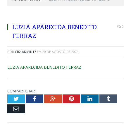
LUZIA APARECIDA BENEDITO
0
FERRAZ
POR
CR2-ADMIN17
EM
20 DE AGOSTO DE 2024
LUZIA APARECIDA BENEDITO FERRAZ
COMPARTILHAR:
Twitter
Facebook
Google+
Pinterest
LinkedIn
Tumblr
Email