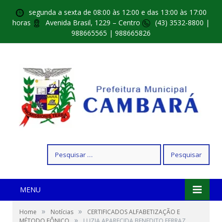
segunda a sexta de 08:00 às 12:00 e das 13:00 às 17:00
horas
Avenida Brasil, 1229 – Centro
(43) 3532-8800 |
988665565 | 988665826
Pesquisar
por:
MENU
»
»
Home
Notícias
CERTIFICADOS ALFABETIZAÇÃO E
»
MÉTODO FÔNICO
LUZIA APARECIDA BENEDITO FERRAZ