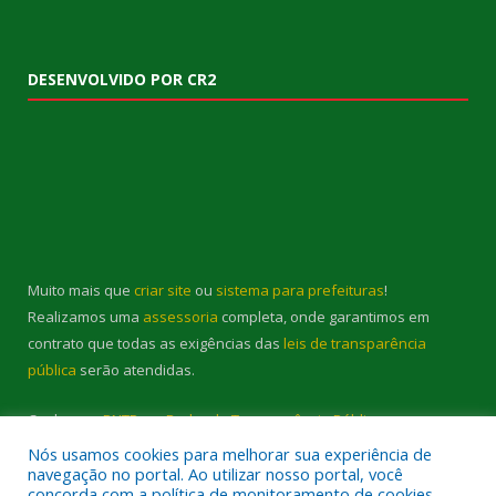
DESENVOLVIDO POR CR2
Muito mais que
criar site
ou
sistema para prefeituras
!
Realizamos uma
assessoria
completa, onde garantimos em
contrato que todas as exigências das
leis de transparência
pública
serão atendidas.
Conheça o
PNTP
e o
Radar da Transparência Pública
Nós usamos cookies para melhorar sua experiência de
navegação no portal. Ao utilizar nosso portal, você
concorda com a política de monitoramento de cookies.