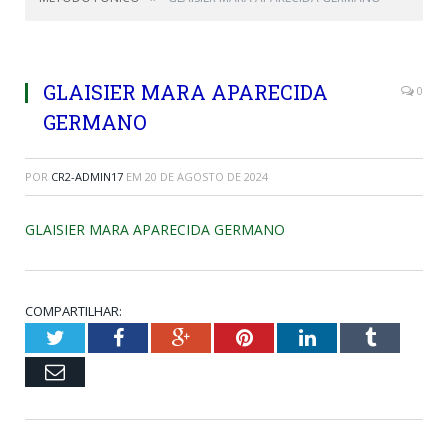
GLAISIER MARA APARECIDA
0
GERMANO
POR
CR2-ADMIN17
EM
20 DE AGOSTO DE 2024
GLAISIER MARA APARECIDA GERMANO
COMPARTILHAR:
Twitter
Facebook
Google+
Pinterest
LinkedIn
Tumblr
Email