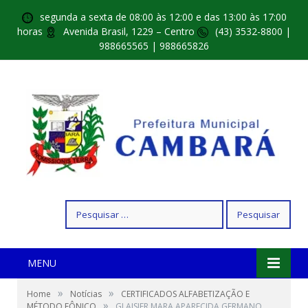
segunda a sexta de 08:00 às 12:00 e das 13:00 às 17:00
horas
Avenida Brasil, 1229 – Centro
(43) 3532-8800 |
988665565 | 988665826
Pesquisar
por:
MENU
»
»
Home
Notícias
CERTIFICADOS ALFABETIZAÇÃO E
»
MÉTODO FÔNICO
GLAISIER MARA APARECIDA GERMANO