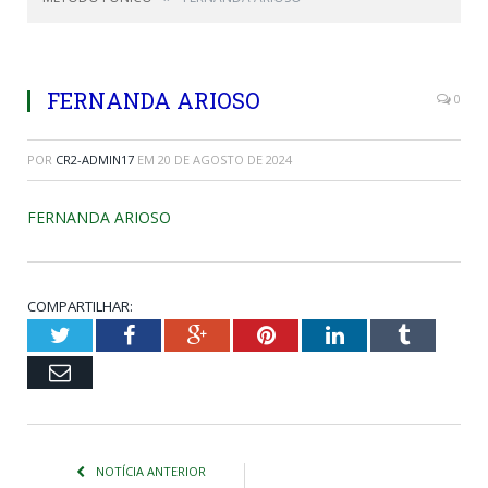
FERNANDA ARIOSO
0
POR
CR2-ADMIN17
EM
20 DE AGOSTO DE 2024
FERNANDA ARIOSO
COMPARTILHAR:
Twitter
Facebook
Google+
Pinterest
LinkedIn
Tumblr
Email
NOTÍCIA ANTERIOR