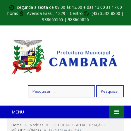
segunda a sexta de 08:00 às 12:00 e das 13:00 às 17:00
horas
Avenida Brasil, 1229 – Centro
(43) 3532-8800 |
988665565 | 988665826
Pesquisar
por:
MENU
»
»
Home
Notícias
CERTIFICADOS ALFABETIZAÇÃO E
»
MÉTODO FÔNICO
FERNANDA ARIOSO