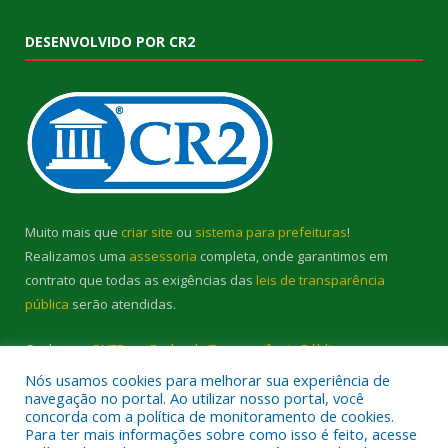
DESENVOLVIDO POR CR2
Muito mais que
criar site
ou
sistema para prefeituras
!
Realizamos uma
assessoria
completa, onde garantimos em
contrato que todas as exigências das
leis de transparência
pública
serão atendidas.
Conheça o
PNTP
e o
Radar da Transparência Pública
Nós usamos cookies para melhorar sua experiência de
navegação no portal. Ao utilizar nosso portal, você
concorda com a política de monitoramento de cookies.
Para ter mais informações sobre como isso é feito, acesse