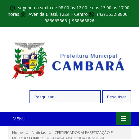
segunda a sexta de 08:00 às 12:00 e das 13:00 às 17:00
horas
Avenida Brasil, 1229 – Centro
(43) 3532-8800 |
988665565 | 988665826
Pesquisar
por:
MENU
»
»
Home
Notícias
CERTIFICADOS ALFABETIZAÇÃO E
»
MÉTODO FÔNICO
ATAISA APARECIDA DE SOUZA