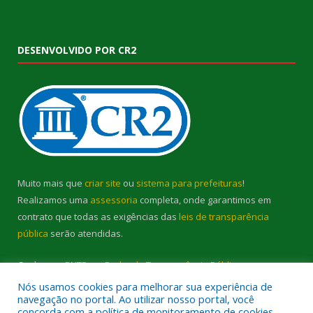
DESENVOLVIDO POR CR2
Muito mais que
criar site
ou
sistema para prefeituras
!
Realizamos uma
assessoria
completa, onde garantimos em
contrato que todas as exigências das
leis de transparência
pública
serão atendidas.
Conheça o
PNTP
e o
Radar da Transparência Pública
Nós usamos cookies para melhorar sua experiência de
navegação no portal. Ao utilizar nosso portal, você
concorda com a política de monitoramento de cookies.