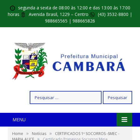
segunda a sexta de 08:00 às 12:00 e das 13:00 às 17:00
horas
Avenida Brasil, 1229 – Centro
(43) 3532-8800 |
988665565 | 988665826
Pesquisar
por:
MENU
»
»
Home
Notícias
CERTIFICADOS 1º SOCORROS -SMEC -
»
MARIA ALICE
Certificado Primeiros Socorros Miria