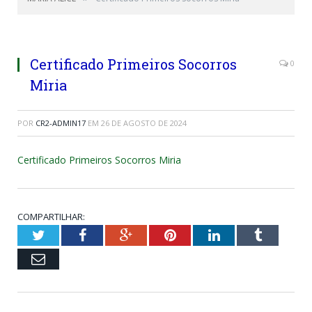
Certificado Primeiros Socorros
0
Miria
POR
CR2-ADMIN17
EM
26 DE AGOSTO DE 2024
Certificado Primeiros Socorros Miria
COMPARTILHAR:
Twitter
Facebook
Google+
Pinterest
LinkedIn
Tumblr
Email