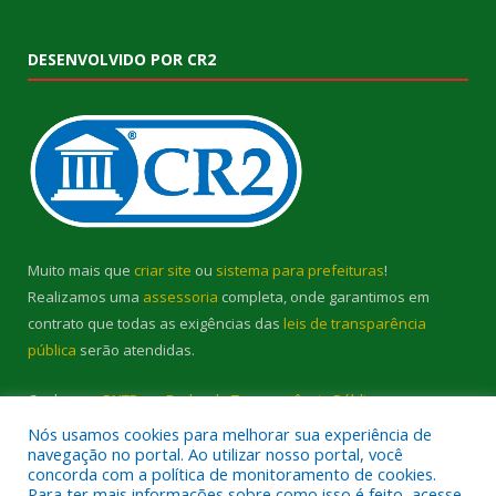
DESENVOLVIDO POR CR2
Muito mais que
criar site
ou
sistema para prefeituras
!
Realizamos uma
assessoria
completa, onde garantimos em
contrato que todas as exigências das
leis de transparência
pública
serão atendidas.
Conheça o
PNTP
e o
Radar da Transparência Pública
Nós usamos cookies para melhorar sua experiência de
navegação no portal. Ao utilizar nosso portal, você
concorda com a política de monitoramento de cookies.
Para ter mais informações sobre como isso é feito, acesse