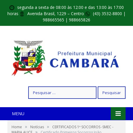
segunda a sexta de 08:00 às 12:00 e das 13:00 às 17:00
horas
Avenida Brasil, 1229 – Centro
(43) 3532-8800 |
988665565 | 988665826
Pesquisar
por:
MENU
»
»
Home
Notícias
CERTIFICADOS 1º SOCORROS -SMEC -
»
MARIA ALICE
Certificado Primeiros Socorros João