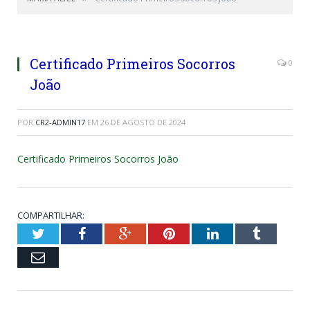
Certificado Primeiros Socorros
0
João
POR
CR2-ADMIN17
EM
26 DE AGOSTO DE 2024
Certificado Primeiros Socorros João
COMPARTILHAR:
Twitter
Facebook
Google+
Pinterest
LinkedIn
Tumblr
Email