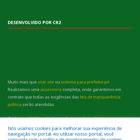
DESENVOLVIDO POR CR2
Muito mais que
criar site
ou
sistema para prefeituras
!
Realizamos uma
assessoria
completa, onde garantimos em
contrato que todas as exigências das
leis de transparência
pública
serão atendidas.
Conheça o
PNTP
e o
Radar da Transparência Pública
Nós usamos cookies para melhorar sua experiência de
navegação no portal. Ao utilizar nosso portal, você
concorda com a política de monitoramento de cookies.