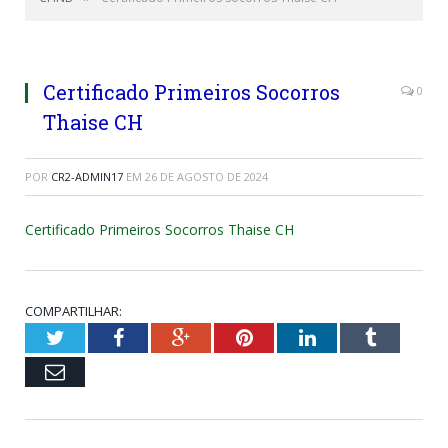
Certificado Primeiros Socorros
0
Thaise CH
POR
CR2-ADMIN17
EM
26 DE AGOSTO DE 2024
Certificado Primeiros Socorros Thaise CH
COMPARTILHAR:
Twitter
Facebook
Google+
Pinterest
LinkedIn
Tumblr
Email