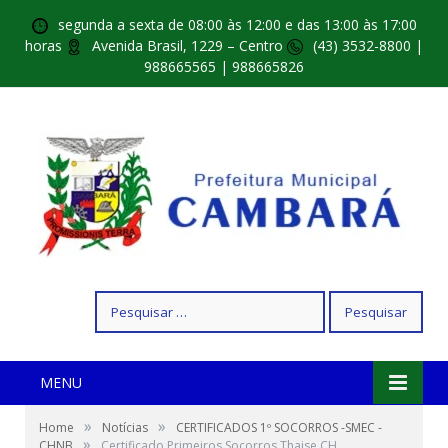
segunda a sexta de 08:00 às 12:00 e das 13:00 às 17:00
horas
Avenida Brasil, 1229 – Centro
(43) 3532-8800 |
988665565 | 988665826
Pesquisar
por:
MENU
»
»
Home
Notícias
CERTIFICADOS 1º SOCORROS -SMEC -
»
CHNB
Certificado Primeiros Socorros Thaise CH