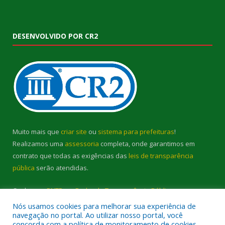
DESENVOLVIDO POR CR2
Muito mais que
criar site
ou
sistema para prefeituras
!
Realizamos uma
assessoria
completa, onde garantimos em
contrato que todas as exigências das
leis de transparência
pública
serão atendidas.
Conheça o
PNTP
e o
Radar da Transparência Pública
Nós usamos cookies para melhorar sua experiência de
navegação no portal. Ao utilizar nosso portal, você
concorda com a política de monitoramento de cookies.