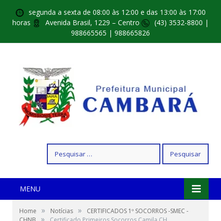
segunda a sexta de 08:00 às 12:00 e das 13:00 às 17:00
horas
Avenida Brasil, 1229 – Centro
(43) 3532-8800 |
988665565 | 988665826
Pesquisar
por:
MENU
»
»
Home
Notícias
CERTIFICADOS 1º SOCORROS -SMEC -
»
CHNB
Certificado Primeiros Socorros Camila CH