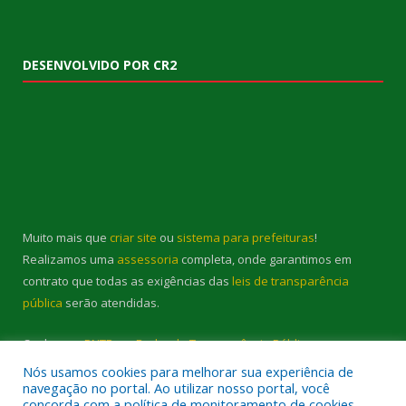
DESENVOLVIDO POR CR2
Muito mais que
criar site
ou
sistema para prefeituras
!
Realizamos uma
assessoria
completa, onde garantimos em
contrato que todas as exigências das
leis de transparência
pública
serão atendidas.
Conheça o
PNTP
e o
Radar da Transparência Pública
Nós usamos cookies para melhorar sua experiência de
navegação no portal. Ao utilizar nosso portal, você
concorda com a política de monitoramento de cookies.