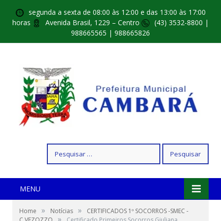
segunda a sexta de 08:00 às 12:00 e das 13:00 às 17:00
horas
Avenida Brasil, 1229 – Centro
(43) 3532-8800 |
988665565 | 988665826
Pesquisar
por:
MENU
»
»
Home
Notícias
CERTIFICADOS 1º SOCORROS -SMEC -
»
C.VEZOZZO
Certificado Primeiros Socorros Giuliana