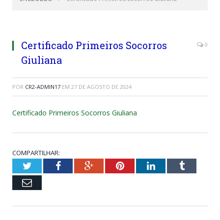
Certificado Primeiros Socorros
0
Giuliana
POR
CR2-ADMIN17
EM
27 DE AGOSTO DE 2024
Certificado Primeiros Socorros Giuliana
COMPARTILHAR:
Twitter
Facebook
Google+
Pinterest
LinkedIn
Tumblr
Email