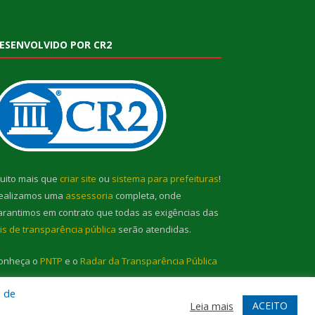
ESENVOLVIDO POR CR2
uito mais que
criar site
ou
sistema para prefeituras
!
ealizamos uma
assessoria
completa, onde
arantimos em contrato que todas as exigências das
eis de transparência pública
serão atendidas.
onheça o
PNTP
e o
Radar da Transparência Pública
a de
ACEITO
Leia mais