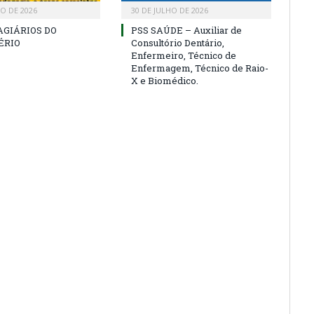
HO DE 2026
30 DE JULHO DE 2026
AGIÁRIOS DO
PSS SAÚDE – Auxiliar de
ÉRIO
Consultório Dentário,
Enfermeiro, Técnico de
Enfermagem, Técnico de Raio-
X e Biomédico.