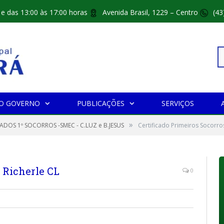
 e das 13:00 às 17:00 horas
Avenida Brasil, 1229 – Centro
(43
Pe
O GOVERNO
PUBLICAÇÕES
SERVIÇOS
»
po
CADOS 1º SOCORROS -SMEC - C.LUZ e B.JESUS
Certificado Primeiros Socorro
s Richerle CL
0