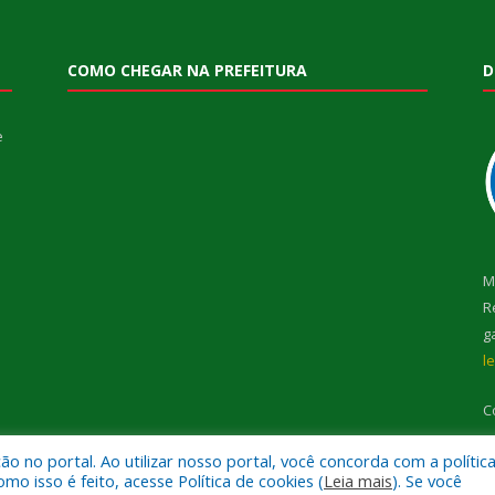
COMO CHEGAR NA PREFEITURA
D
e
M
R
g
l
C
 no portal. Ao utilizar nosso portal, você concorda com a polític
 isso é feito, acesse Política de cookies (
Leia mais
). Se você