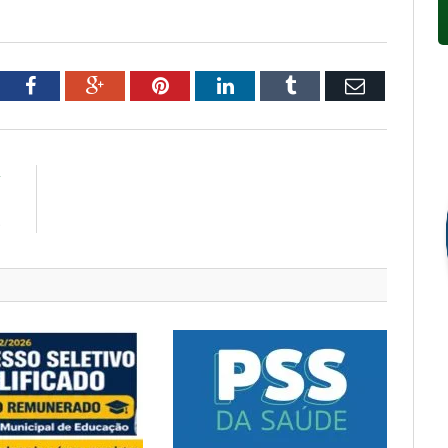
tter
Facebook
Google+
Pinterest
LinkedIn
Tumblr
Email
R
–
S