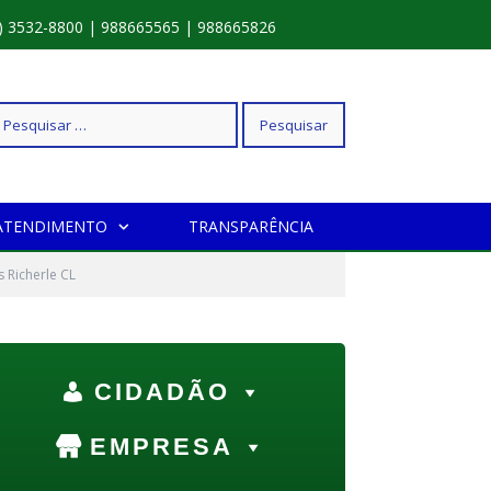
) 3532-8800 | 988665565 | 988665826
squisar
ATENDIMENTO
TRANSPARÊNCIA
r:
s Richerle CL
CIDADÃO
EMPRESA