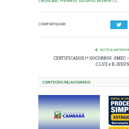
Certificado Primeiros Socorros Richerle CL
COMPARTILHAR:
Twi
NOTÍCIA ANTERIO
CERTIFICADOS 1º SOCORROS -SMEC 
C.LUZ e B.JESU
CONTEÚDO RELACIONADO