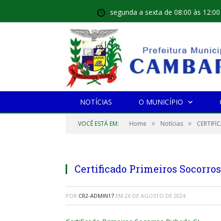
segunda a sexta de 08:00 às 12:00
NOTÍCIAS
O MUNICÍPIO
»
»
VOCÊ ESTÁ EM:
Home
Notícias
CERTIFI
Certificado Primeiros Socorro
POR
CR2-ADMIN17
EM
26 DE AGOSTO DE 2024