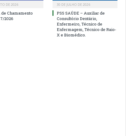
TO DE 2026
30 DE JULHO DE 2026
a de Chamamento
PSS SAÚDE – Auxiliar de
07/2026
Consultório Dentário,
Enfermeiro, Técnico de
Enfermagem, Técnico de Raio-
X e Biomédico.