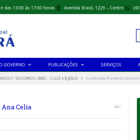
 e das 13:00 às 17:00 horas
Avenida Brasil, 1229 – Centro
(43
Pe
O GOVERNO
PUBLICAÇÕES
SERVIÇOS
»
po
CADOS 1º SOCORROS -SMEC - C.LUZ e B.JESUS
Certificado Primeiros Socorro
s Ana Celia
0