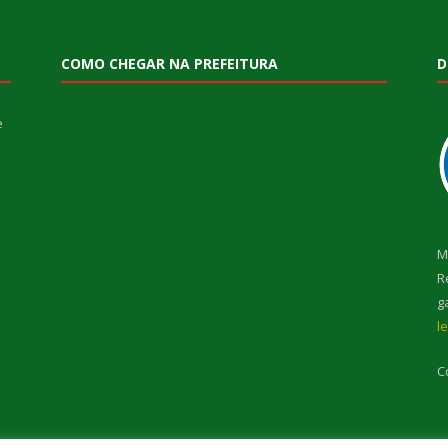
COMO CHEGAR NA PREFEITURA
D
e
M
R
g
l
C