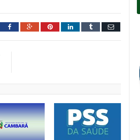
tter
Facebook
Google+
Pinterest
LinkedIn
Tumblr
Email
R
–
S