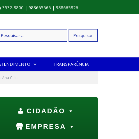
) 3532-8800 | 988665565 | 988665826
squisar
ATENDIMENTO
TRANSPARÊNCIA
r:
s Ana Celia
CIDADÃO
EMPRESA