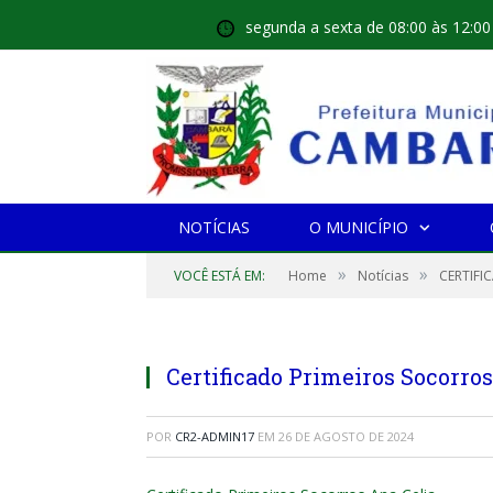
segunda a sexta de 08:00 às 12:00
NOTÍCIAS
O MUNICÍPIO
»
»
VOCÊ ESTÁ EM:
Home
Notícias
CERTIFI
Certificado Primeiros Socorro
POR
CR2-ADMIN17
EM
26 DE AGOSTO DE 2024