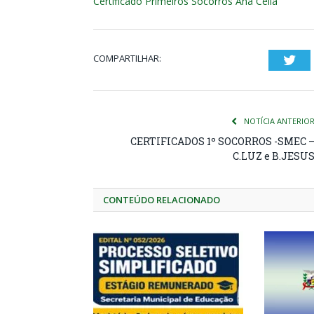
Certificado Primeiros Socorros Ana Celia
COMPARTILHAR:
Twi
NOTÍCIA ANTERIO
CERTIFICADOS 1º SOCORROS -SMEC 
C.LUZ e B.JESU
CONTEÚDO RELACIONADO