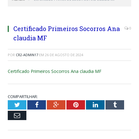
Certificado Primeiros Socorros Ana
0
claudia MF
POR
CR2-ADMIN17
EM
26 DE AGOSTO DE 2024
Certificado Primeiros Socorros Ana claudia MF
COMPARTILHAR:
Twitter
Facebook
Google+
Pinterest
LinkedIn
Tumblr
Email