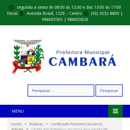
segunda a sexta de 08:00 às 12:00 e das 13:00 às 17:00
horas
Avenida Brasil, 1229 – Centro
(43) 3532-8800 |
988665565 | 988665826
Pesquisar
por:
MENU
»
»
Home
Notícias
Certificado Primeiros Socorros
»
Adriani
Certificado Primeiros Socorros Ana claudia MF