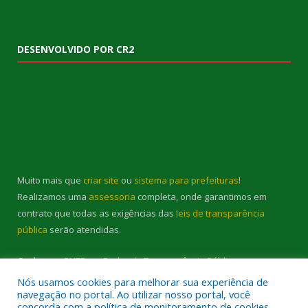
DESENVOLVIDO POR CR2
Muito mais que
criar site
ou
sistema para prefeituras
!
Realizamos uma
assessoria
completa, onde garantimos em
contrato que todas as exigências das
leis de transparência
pública
serão atendidas.
Conheça o
PNTP
e o
Radar da Transparência Pública
Nós usamos cookies para melhorar sua experiência de
navegação no portal. Ao utilizar nosso portal, você
concorda com a política de monitoramento de cookies.