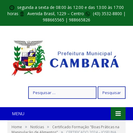
segunda a sexta de 08:00 às 12:00 e das 13:00 às 17:00
horas
Avenida Brasil, 1229 – Centro
(43) 3532-8800 |
988665565 | 988665826
Pesquisar
por:
MENU
»
»
Home
Notícias
Certificado Formação "Boas Práticas na
»
Manipulação de Alimentos"
CERTIFICADO 2024 – JOSELINA