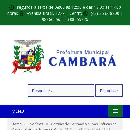
segunda a sexta de 08:00 às 12:00 e das 13:00 às 17:00
horas
Avenida Brasil, 1229 – Centro
(43) 3532-8800 |
988665565 | 988665826
Pesquisar
por:
MENU
»
»
Home
Notícias
Certificado Formação "Boas Práticas na
»
Manipulação de Alimentos"
CERTIFICADO 2024 – ELIANA