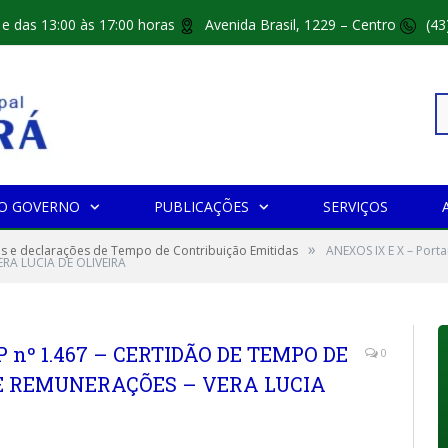
 e das 13:00 às 17:00 horas
Avenida Brasil, 1229 – Centro
(43
Pe
O GOVERNO
PUBLICAÇÕES
SERVIÇOS
»
po
s e declarações de Tempo de Contribuição Emitidas
ANEXOS IX E X – Port
RA LUCIA DE OLIVEIRA
P nº 1.467 – CERTIDÃO DE TEMPO DE
0
E REMUNERAÇÕES – VERA LUCIA