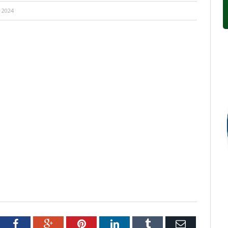
 2024
tter
Facebook
Google+
Pinterest
LinkedIn
Tumblr
Email