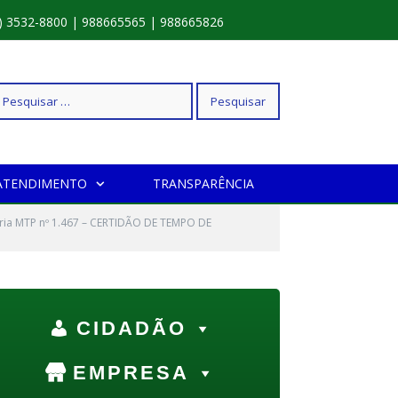
) 3532-8800 | 988665565 | 988665826
squisar
ATENDIMENTO
TRANSPARÊNCIA
r:
aria MTP nº 1.467 – CERTIDÃO DE TEMPO DE
CIDADÃO
EMPRESA