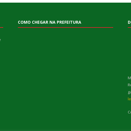
COMO CHEGAR NA PREFEITURA
D
e
M
R
g
l
C