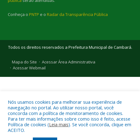
pública
serão atendidas.
Conheça o
PNTP
e o
Radar da Transparência Pública
Todos os direitos reservados a Prefeitura Municipal de Cambará.
Mapa do Site
Acessar Área Administrativa
Acessar Webmail
Nós usamos cookies para melhorar sua experiência de
navegação no portal. Ao utilizar nosso portal, você
concorda com a política de monitoramento de cookies.
Para ter mais informações sobre como isso é feito, acesse
Política de cookies (
Leia mais
). Se você concorda, clique em
ACEITO.