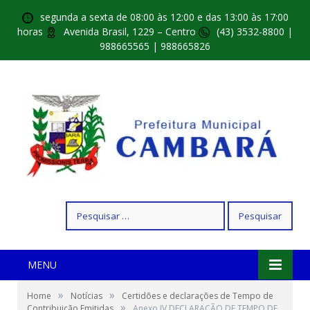
segunda a sexta de 08:00 às 12:00 e das 13:00 às 17:00
horas
Avenida Brasil, 1229 – Centro
(43) 3532-8800 |
988665565 | 988665826
Pesquisar
por:
MENU
»
»
Home
Notícias
Certidões e declarações de Tempo de
»
Contribuição Emitidas
Anexo IV DECLARAÇÃO DE TEMPO DE