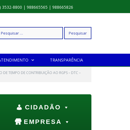
) 3532-8800 | 988665565 | 988665826
squisar
ATENDIMENTO
TRANSPARÊNCIA
r:
O DE TEMPO DE CONTRIBUIÇÃO AO RGPS – DTC –
CIDADÃO
EMPRESA