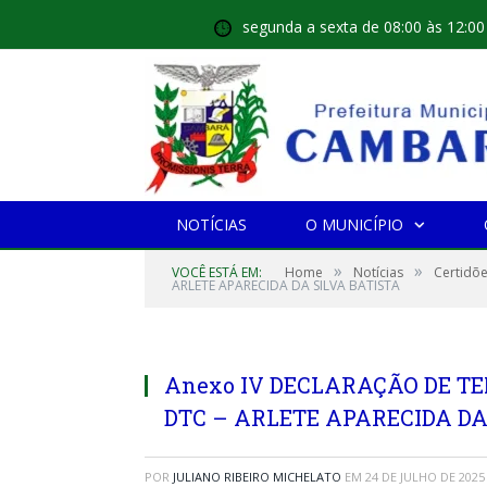
segunda a sexta de 08:00 às 12:00
NOTÍCIAS
O MUNICÍPIO
»
»
VOCÊ ESTÁ EM:
Home
Notícias
Certidõe
ARLETE APARECIDA DA SILVA BATISTA
Anexo IV DECLARAÇÃO DE TE
DTC – ARLETE APARECIDA DA
POR
JULIANO RIBEIRO MICHELATO
EM
24 DE JULHO DE 2025