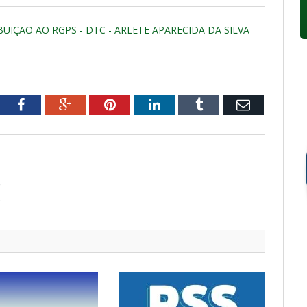
UIÇÃO AO RGPS - DTC - ARLETE APARECIDA DA SILVA
tter
Facebook
Google+
Pinterest
LinkedIn
Tumblr
Email
R
e
s