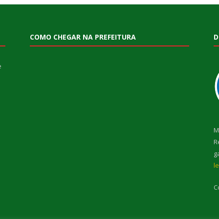
COMO CHEGAR NA PREFEITURA
D
e
M
R
g
l
C