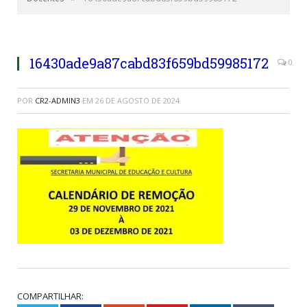
16430ade9a87cabd83f659bd59985172
0
POR
CR2-ADMIN3
EM
26 DE AGOSTO DE 2024
COMPARTILHAR: