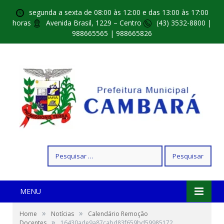
segunda a sexta de 08:00 às 12:00 e das 13:00 às 17:00
horas
Avenida Brasil, 1229 – Centro
(43) 3532-8800 |
988665565 | 988665826
Pesquisar
por:
MENU
»
»
Home
Notícias
Calendário Remoção
»
Docentes
16430ade9a87cabd83f659bd59985172