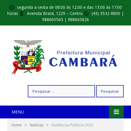
segunda a sexta de 08:00 às 12:00 e das 13:00 às 17:00
horas
Avenida Brasil, 1229 – Centro
(43) 3532-8800 |
988665565 | 988665826
Pesquisar
por:
MENU
»
»
Home
Notícias
Audiências Públicas 2023