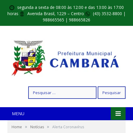
segunda a sexta de 08:00 às 12:00 e das 13:00 às 17:00
horas
Avenida Brasil, 1229 – Centro
(43) 3532-8800 |
988665565 | 988665826
Pesquisar
por:
MENU
»
»
Home
Notícias
Alerta Coronavírus