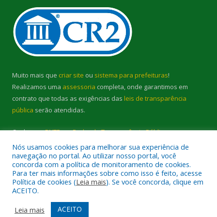
Muito mais que
criar site
ou
sistema para prefeituras
!
Realizamos uma
assessoria
completa, onde garantimos em
contrato que todas as exigências das
leis de transparência
pública
serão atendidas.
Conheça o
PNTP
e o
Radar da Transparência Pública
Nós usamos cookies para melhorar sua experiência de
navegação no portal. Ao utilizar nosso portal, você
concorda com a política de monitoramento de cookies.
Para ter mais informações sobre como isso é feito, acesse
Política de cookies (
Leia mais
). Se você concorda, clique em
Todos os direitos reservados a Prefeitura Municipal de Cambará.
ACEITO.
Mapa do Site
Acessar Área Administrativa
ACEITO
Leia mais
Acessar Webmail