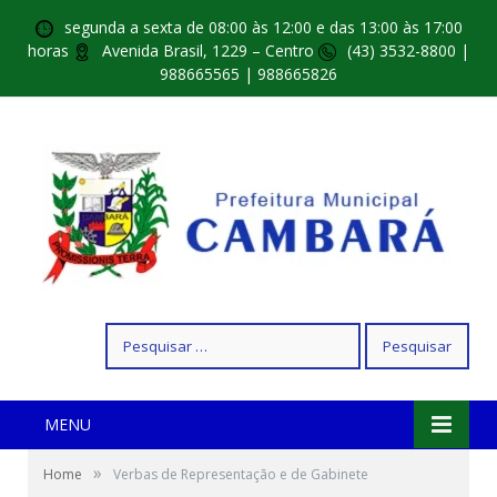
segunda a sexta de 08:00 às 12:00 e das 13:00 às 17:00
horas
Avenida Brasil, 1229 – Centro
(43) 3532-8800 |
988665565 | 988665826
Pesquisar
por:
MENU
»
Home
Verbas de Representação e de Gabinete