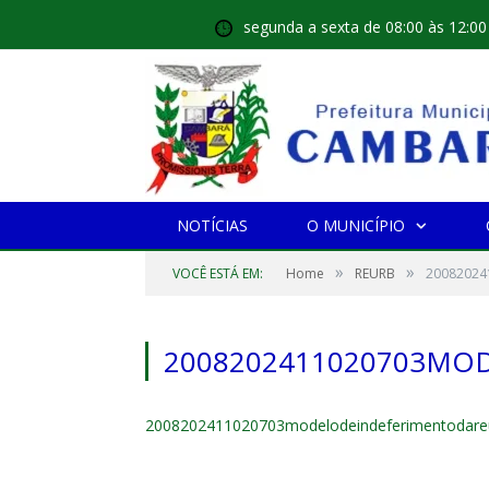
segunda a sexta de 08:00 às 12:00
NOTÍCIAS
O MUNICÍPIO
»
»
VOCÊ ESTÁ EM:
Home
REURB
20082024
2008202411020703M
2008202411020703modelodeindeferimentodare