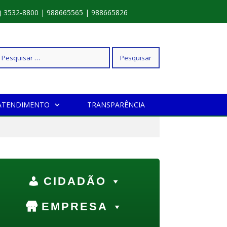
) 3532-8800 | 988665565 | 988665826
squisar
ATENDIMENTO
TRANSPARÊNCIA
r:
DOCX
CIDADÃO
EMPRESA