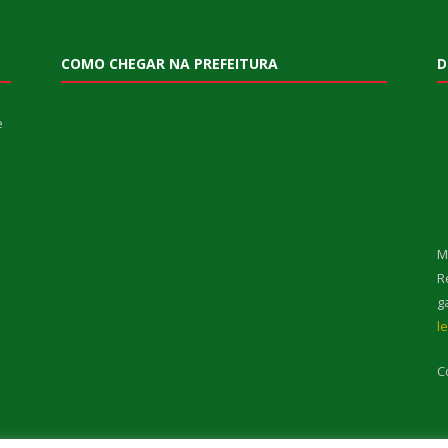
COMO CHEGAR NA PREFEITURA
D
e
M
R
g
l
C