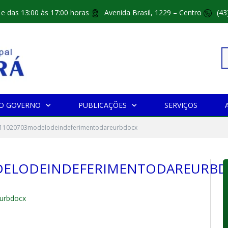
 e das 13:00 às 17:00 horas
Avenida Brasil, 1229 – Centro
(43
Pe
O GOVERNO
PUBLICAÇÕES
SERVIÇOS
po
11020703modelodeindeferimentodareurbdocx
ODELODEINDEFERIMENTODAREURB
urbdocx