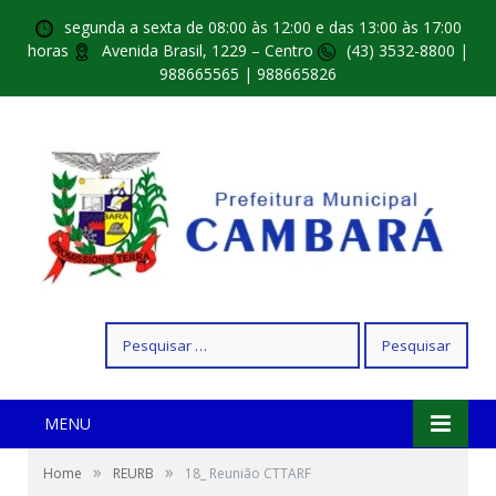
segunda a sexta de 08:00 às 12:00 e das 13:00 às 17:00
horas
Avenida Brasil, 1229 – Centro
(43) 3532-8800 |
988665565 | 988665826
Pesquisar
por:
MENU
»
»
Home
REURB
18_ Reunião CTTARF