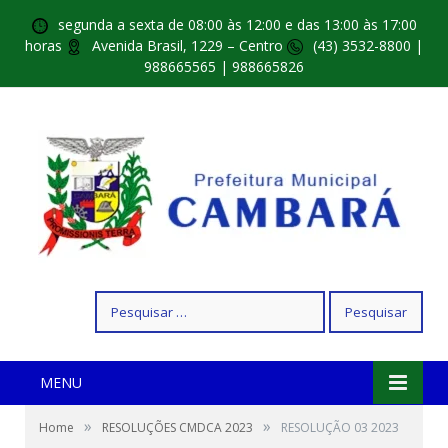
segunda a sexta de 08:00 às 12:00 e das 13:00 às 17:00
horas
Avenida Brasil, 1229 – Centro
(43) 3532-8800 |
988665565 | 988665826
Pesquisar
por:
MENU
»
»
Home
RESOLUÇÕES CMDCA 2023
RESOLUÇÃO 03 2023