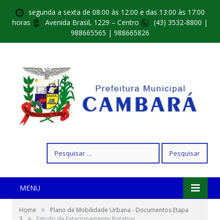
segunda a sexta de 08:00 às 12:00 e das 13:00 às 17:00
horas
Avenida Brasil, 1229 – Centro
(43) 3532-8800 |
988665565 | 988665826
Pesquisar
por:
MENU
»
Home
Plano de Mobilidade Urbana - Documentos Etapa
»
3
Estudo de Estacionamento Rotativo