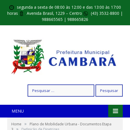
segunda a sexta de 08:00 às 12:00 e das 13:00 às 17:00
horas
Avenida Brasil, 1229 – Centro
(43) 3532-8800 |
988665565 | 988665826
Pesquisar
por:
MENU
»
Home
Plano de Mobilidade Urbana - Documentos Etapa
»
3
Definição de Diretrizes