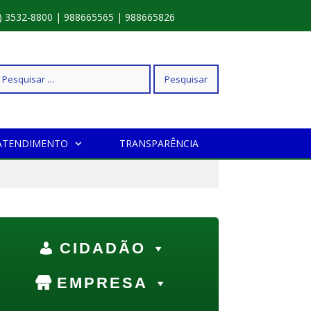
) 3532-8800 | 988665565 | 988665826
squisar
ATENDIMENTO
TRANSPARÊNCIA
r:
CIDADÃO
EMPRESA