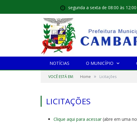
segunda a sexta de 08:00 às 12:00
NOTÍCIAS
O MUNICÍPIO
»
VOCÊ ESTÁ EM:
Home
Licitações
LICITAÇÕES
Clique aqui para acessar
(abre em uma no