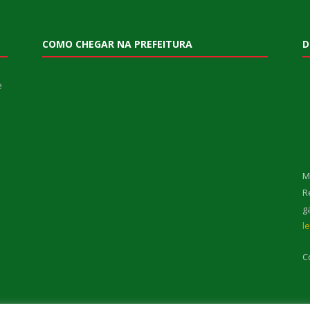
COMO CHEGAR NA PREFEITURA
D
e
M
R
g
l
C